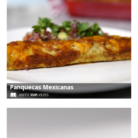
Panquecas Mexicanas
VISTO
3581
VEZES