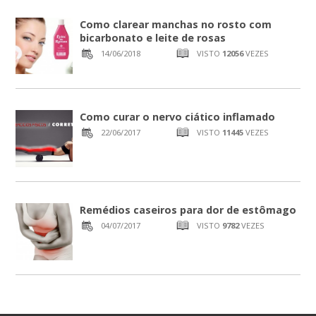
Como clarear manchas no rosto com
bicarbonato e leite de rosas
14/06/2018
VISTO
12056
VEZES
Como curar o nervo ciático inflamado
22/06/2017
VISTO
11445
VEZES
Remédios caseiros para dor de estômago
04/07/2017
VISTO
9782
VEZES