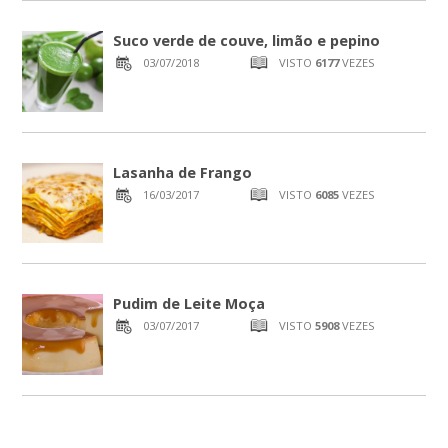
Suco verde de couve, limão e pepino
03/07/2018
VISTO
6177
VEZES
Lasanha de Frango
16/03/2017
VISTO
6085
VEZES
Pudim de Leite Moça
03/07/2017
VISTO
5908
VEZES