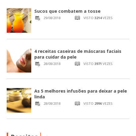
Sucos que combatem a tosse
29/08/2018
VISTO
3214
VEZES
4 receitas caseiras de máscaras faciais
para cuidar da pele
28/08/2018
VISTO
3971
VEZES
As 5 melhores infusões para deixar a pele
linda
28/08/2018
VISTO
2996
VEZES